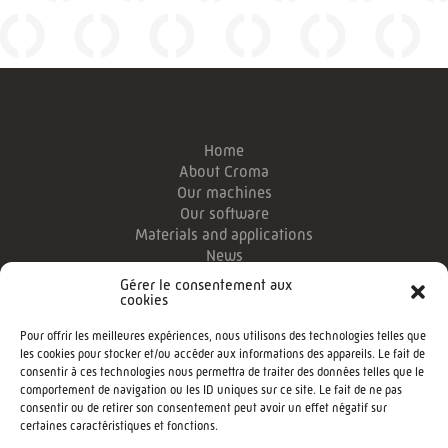
Home
About Croma
Our machines
Our software
Materials and applications
News
Legal information
Gérer le consentement aux
Login Customizer
cookies
Pour offrir les meilleures expériences, nous utilisons des technologies telles que
CROMA Foam Processing Techonologies
les cookies pour stocker et/ou accéder aux informations des appareils. Le fait de
Phone:
consentir à ces technologies nous permettra de traiter des données telles que le
comportement de navigation ou les ID uniques sur ce site. Le fait de ne pas
CONTACT US
consentir ou de retirer son consentement peut avoir un effet négatif sur
certaines caractéristiques et fonctions.