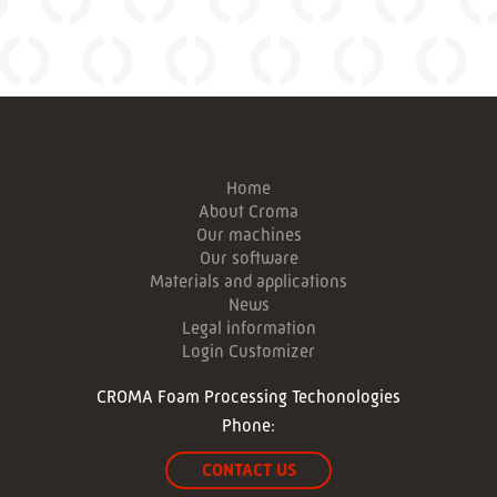
Home
About Croma
Our machines
Our software
Materials and applications
News
Legal information
Login Customizer
CROMA Foam Processing Techonologies
Phone:
CONTACT US