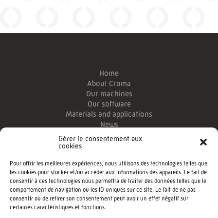
Home
About Croma
Our machines
Our software
Materials and applications
News
Legal information
Gérer le consentement aux
Login Customizer
cookies
Pour offrir les meilleures expériences, nous utilisons des technologies telles que
CROMA Foam Processing Techonologies
les cookies pour stocker et/ou accéder aux informations des appareils. Le fait de
Phone:
consentir à ces technologies nous permettra de traiter des données telles que le
comportement de navigation ou les ID uniques sur ce site. Le fait de ne pas
CONTACT US
consentir ou de retirer son consentement peut avoir un effet négatif sur
certaines caractéristiques et fonctions.