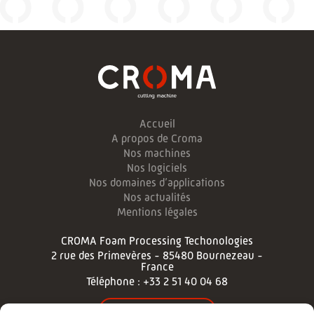
Accueil
A propos de Croma
Nos machines
Nos logiciels
Nos domaines d’applications
Nos actualités
Mentions légales
CROMA Foam Processing Techonologies
2 rue des Primevères - 85480 Bournezeau -
France
Téléphone :
+33 2 51 40 04 68
NOUS CONTACTER