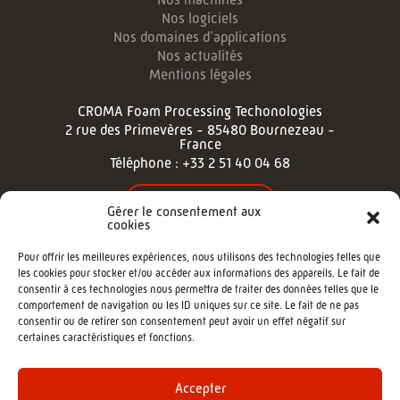
Nos logiciels
Nos domaines d’applications
Nos actualités
Mentions légales
CROMA Foam Processing Techonologies
2 rue des Primevères - 85480 Bournezeau -
France
Téléphone :
+33 2 51 40 04 68
NOUS CONTACTER
Gérer le consentement aux
cookies
NOUS SUIVRE
Pour offrir les meilleures expériences, nous utilisons des technologies telles que
les cookies pour stocker et/ou accéder aux informations des appareils. Le fait de
consentir à ces technologies nous permettra de traiter des données telles que le
comportement de navigation ou les ID uniques sur ce site. Le fait de ne pas
consentir ou de retirer son consentement peut avoir un effet négatif sur
certaines caractéristiques et fonctions.
©2022 - CROMA : Cutting machine -
Agence de communication Morgane
Accepter