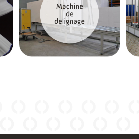
Machine
de
delignage