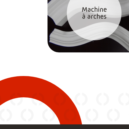
Machine
à arches