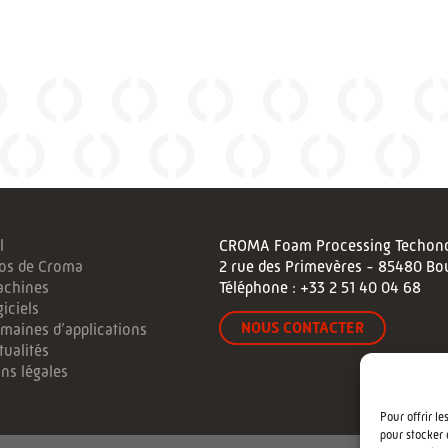
l
CROMA Foam Processing Techono
os de Croma
2 rue des Primevères - 85480 Bo
achines
Téléphone :
+33 2 51 40 04 68
iciels
NOUS CONTACTER
maines d’applications
tualités
ns légales
Pour offrir l
pour stocker 