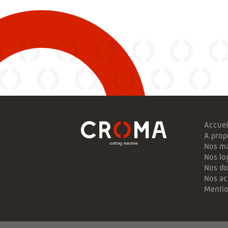
Accuei
A prop
Nos m
Nos log
Nos do
Nos ac
Mentio