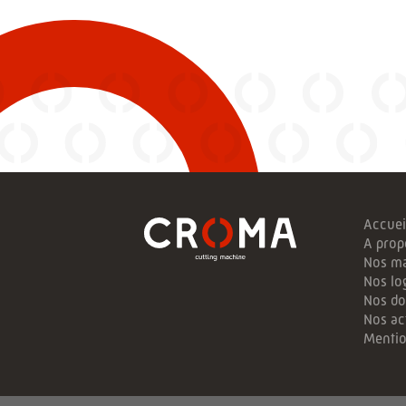
Accuei
A prop
Nos m
Nos log
Nos do
Nos ac
Mentio