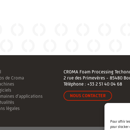
l
CROMA Foam Processing Techono
os de Croma
2 rue des Primevères - 85480 Bo
achines
Téléphone :
+33 2 51 40 04 68
iciels
NOUS CONTACTER
maines d’applications
tualités
ns légales
Pour offrir l
pour stocker 