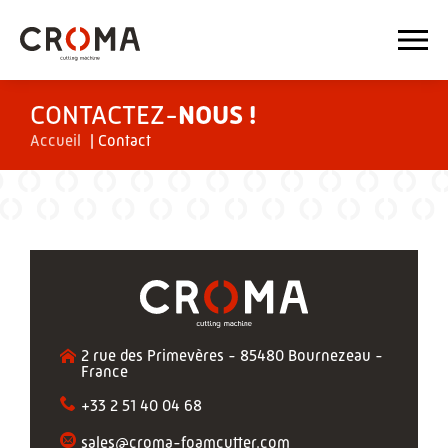
CONTACTEZ-
NOUS !
Accueil
|
Contact
2 rue des Primevères - 85480 Bournezeau -
France
+33 2 51 40 04 68
sales@croma-foamcutter.com