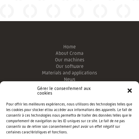
Home
About Croma
Our machines
Our software
Materials and applications
News
Legal information
Gérer le consentement aux
Login Customizer
cookies
Pour offrir les meilleures expériences, nous utilisons des technologies telles que
CROMA Foam Processing Techonologies
les cookies pour stocker et/ou accéder aux informations des appareils. Le fait de
Phone:
consentir à ces technologies nous permettra de traiter des données telles que le
comportement de navigation ou les ID uniques sur ce site. Le fait de ne pas
CONTACT US
consentir ou de retirer son consentement peut avoir un effet négatif sur
certaines caractéristiques et fonctions.