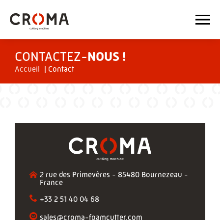
CONTACTEZ-
NOUS !
Accueil
|
Contact
2 rue des Primevères - 85480 Bournezeau -
France
+33 2 51 40 04 68
sales@croma-foamcutter.com