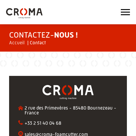
CONTACTEZ-
NOUS !
Accueil
|
Contact
2 rue des Primevères - 85480 Bournezeau -
France
+33 2 51 40 04 68
sales@croma-foamcutter.com