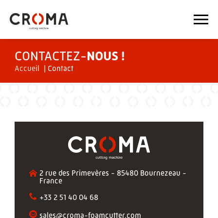
CONTACTEZ-
NOUS !
Accueil
|
Contact
2 rue des Primevères - 85480 Bournezeau -
France
+33 2 51 40 04 68
sales@croma-foamcutter.com